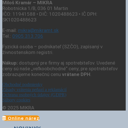
Miloš Kramár – MIKRA
Robotnícka 1/B, 036 01 Martin
IČO: 11941588 • DIČ: 1020488623 • IČ DPH:
SK1020488623
E-mail:
mikra@mikramt.sk
Tel.:
0905 313 706
Fyzická osoba – podnikateľ (SZČO), zapísaný v
živnostenskom registri.
Nákup:
dostupný pre firmy aj spotrebiteľov. Uvedené
ceny sú naše „veľkoobchodné“ ceny; pre spotrebiteľov
zobrazujeme konečnú cenu
vrátane DPH
.
Obchodné podmienky
Zásady vrátenia peňazí a reklamácií
Ochrana osobných údajov (GDPR)
Súbory cookies
© 2025 MIKRA
Online nárez