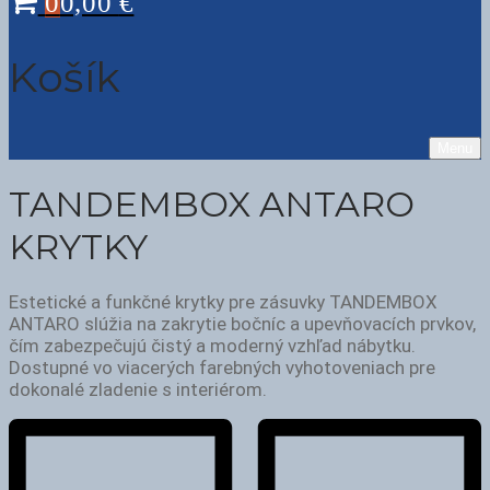
0
0,00
€
Košík
Menu
TANDEMBOX ANTARO
KRYTKY
Estetické a funkčné krytky pre zásuvky TANDEMBOX
ANTARO slúžia na zakrytie bočníc a upevňovacích prvkov,
čím zabezpečujú čistý a moderný vzhľad nábytku.
Dostupné vo viacerých farebných vyhotoveniach pre
dokonalé zladenie s interiérom.