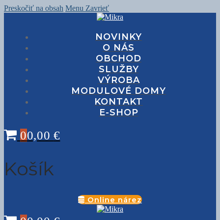
Preskočiť na obsah
Menu
Zavrieť
NOVINKY
O NÁS
OBCHOD
SLUŽBY
VÝROBA
MODULOVÉ DOMY
KONTAKT
E-SHOP
0
0,00
€
Košík
Online nárez