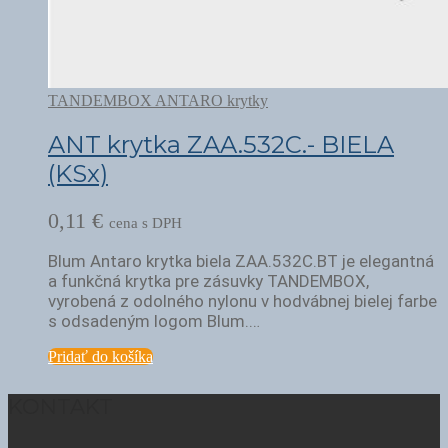
TANDEMBOX ANTARO krytky
ANT krytka ZAA.532C.- BIELA
(KSx)
0,11
€
cena s DPH
Blum Antaro krytka biela ZAA.532C.BT je elegantná
a funkčná krytka pre zásuvky TANDEMBOX,
vyrobená z odolného nylonu v hodvábnej bielej farbe
s odsadeným logom Blum.…
Pridať do košíka
KONTAKT