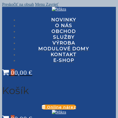
Preskočiť na obsah
Menu
Zavrieť
NOVINKY
O NÁS
OBCHOD
SLUŽBY
VÝROBA
MODULOVÉ DOMY
KONTAKT
E-SHOP
0
0,00
€
Košík
Online nárez