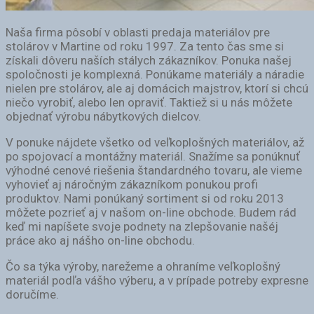
Naša firma pôsobí v oblasti predaja materiálov pre
stolárov v Martine od roku 1997. Za tento čas sme si
získali dôveru naších stálych zákazníkov. Ponuka našej
spoločnosti je komplexná. Ponúkame materiály a náradie
nielen pre stolárov, ale aj domácich majstrov, ktorí si chcú
niečo vyrobiť, alebo len opraviť. Taktiež si u nás môžete
objednať výrobu nábytkových dielcov.
V ponuke nájdete všetko od veľkoplošných materiálov, až
po spojovací a montážny materiál. Snažíme sa ponúknuť
výhodné cenové riešenia štandardného tovaru, ale vieme
vyhovieť aj náročným zákazníkom ponukou profi
produktov. Nami ponúkaný sortiment si od roku 2013
môžete pozrieť aj v našom on-line obchode. Budem rád
keď mi napíšete svoje podnety na zlepšovanie našéj
práce ako aj nášho on-line obchodu.
Čo sa týka výroby, narežeme a ohraníme veľkoplošný
materiál podľa vášho výberu, a v prípade potreby expresne
doručíme.