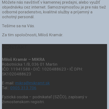
Môžete nás navštíviť v kamennej predajni, alebo využiť
objednávku cez internet. Samozrejmosťou je pre nás tiež
odborné poradenstvo, kvalitné služby a príjemný a
ochotný personál.
Tešíme sa na Vás.
Za tím spoločnosti, Miloš Kramár.
KONTAKT
Miloš Kramár – MIKRA
Robotnícka 1/B, 036 01 Martin
IČO: 11941588 • DIČ: 1020488623 • IČ DPH:
SK1020488623
E-mail:
mikra@mikramt.sk
Tel.:
0905 313 706
Fyzická osoba – podnikateľ (SZČO), zapísaný v
živnostenskom registri.