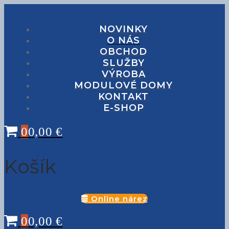
Preskočiť
Menu
Zavrieť
na
obsah
NOVINKY
O NÁS
OBCHOD
SLUŽBY
VÝROBA
MODULOVÉ DOMY
KONTAKT
E-SHOP
0
0,00
€
Košík
Online nárez
0
0,00
€