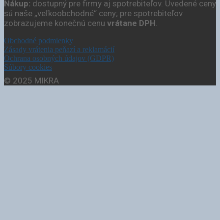
Nákup:
dostupný pre firmy aj spotrebiteľov. Uvedené ceny
sú naše „veľkoobchodné“ ceny; pre spotrebiteľov
zobrazujeme konečnú cenu
vrátane DPH
.
Obchodné podmienky
Zásady vrátenia peňazí a reklamácií
Ochrana osobných údajov (GDPR)
Súbory cookies
© 2025 MIKRA