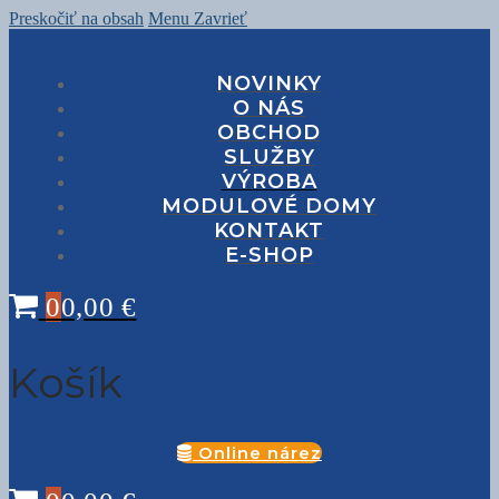
Preskočiť na obsah
Menu
Zavrieť
NOVINKY
O NÁS
OBCHOD
SLUŽBY
VÝROBA
MODULOVÉ DOMY
KONTAKT
E-SHOP
0
0,00
€
Košík
Online nárez