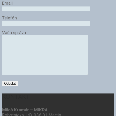
Email
Telefón
Vaša správa
KONTAKT
Miloš Kramár – MIKRA
Robotnícka 1/B, 036 01 Martin