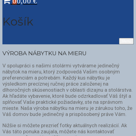
0
0,00
€
Košík
Menu
VÝROBA NÁBYTKU NA MIERU
V spolupráci s našimi stolármi vytvárame jedinečný
nábytok na mieru, ktorý zodpovedá Vašim osobným
preferenciám a potrebám. Každý kus nábytku je
výsledkom precíznej ručnej práce založenej na
dlhoročných skúsenostiach v oblasti dizajnu a stolárstva.
Ak hľadáte vybavenie, ktoré bude odzrkadlovať Váš štýl a
splňovať Vaše praktické požiadavky, ste na správnom
mieste. Naša výroba nábytku na mieru je zárukou toho, že
Váš domov bude jedinečný a prispôsobený práve Vám.
Nižšie si môžete prezrieť fotky aktuálnych realizácií. Ak
Vás táto ponuka zaujala, môžete nás kontaktovať