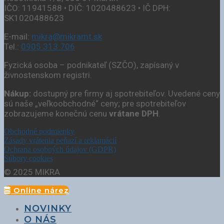
IČO: 11941588 • DIČ: 1020488623 • IČ DPH:
SK1020488623
E-mail:
mikra@mikramt.sk
Tel.:
0905 313 706
Fyzická osoba – podnikateľ (SZČO), zapísaný v
živnostenskom registri.
Nákup:
dostupný pre firmy aj spotrebiteľov. Uvedené ceny
sú naše „veľkoobchodné“ ceny; pre spotrebiteľov
zobrazujeme konečnú cenu
vrátane DPH
.
Obchodné podmienky
Zásady vrátenia peňazí a reklamácií
Ochrana osobných údajov (GDPR)
Súbory cookies
© 2025 MIKRA
Online nárez
NOVINKY
O NÁS