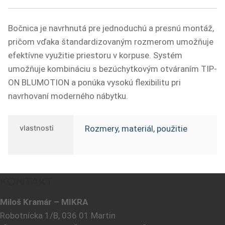
Bočnica je navrhnutá pre jednoduchú a presnú montáž,
pričom vďaka štandardizovaným rozmerom umožňuje
efektívne využitie priestoru v korpuse. Systém
umožňuje kombináciu s bezúchytkovým otváraním TIP-
ON BLUMOTION a ponúka vysokú flexibilitu pri
navrhovaní moderného nábytku.
vlastnosti
Rozmery, materiál, použitie
KONTAKT
Miloš Kramár – MIKRA
Robotnícka 1/B, 036 01 Martin