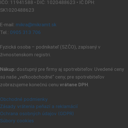
IČO: 11941588 • DIČ: 1020488623 • IČ DPH:
SK1020488623
E-mail:
mikra@mikramt.sk
Tel.:
0905 313 706
Fyzická osoba – podnikateľ (SZČO), zapísaný v
živnostenskom registri.
Nákup:
dostupný pre firmy aj spotrebiteľov. Uvedené ceny
sú naše „veľkoobchodné“ ceny; pre spotrebiteľov
zobrazujeme konečnú cenu
vrátane DPH
.
Obchodné podmienky
Zásady vrátenia peňazí a reklamácií
Ochrana osobných údajov (GDPR)
Súbory cookies