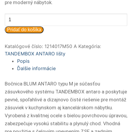
pre moderný nábytok.
množstvo
ANT
Pridať do košíka
bok
P+L
Katalógové číslo:
1214017M50 A
Kategória:
378M5002S
TANDEMBOX ANTARO lišty
-
Popis
BIELA
Ďalšie informácie
(PARx)
Bočnica BLUM ANTARO typu M je súčasťou
zásuvkového systému TANDEMBOX antaro a poskytuje
pevné, spoľahlivé a dizajnovo čisté riešenie pre montáž
zásuviek v kuchynskom aj kancelárskom nábytku.
Vyrobená z kvalitnej ocele s bielou povrchovou úpravou,
zabezpečuje vysokú stabilitu a plynulý chod. Vhodná
pre použitie s čelovým upevnením ZSF a zadným