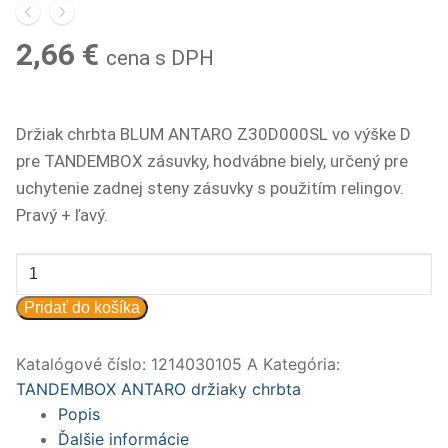
2,66
€
cena s DPH
Držiak chrbta BLUM ANTARO Z30D000SL vo výške D
pre TANDEMBOX zásuvky, hodvábne biely, určený pre
uchytenie zadnej steny zásuvky s použitím relingov.
Pravý + ľavý.
množstvo
ANT
Pridať do košíka
drž
chrbta
Katalógové číslo:
1214030105 A
Kategória:
Z30D000S
TANDEMBOX ANTARO držiaky chrbta
9001
Popis
HODV.BIELY
Ďalšie informácie
(PARx)