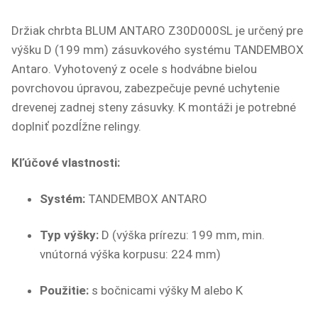
Držiak chrbta BLUM ANTARO Z30D000SL je určený pre
výšku D (199 mm) zásuvkového systému TANDEMBOX
Antaro. Vyhotovený z ocele s hodvábne bielou
povrchovou úpravou, zabezpečuje pevné uchytenie
drevenej zadnej steny zásuvky. K montáži je potrebné
doplniť pozdĺžne relingy.
Kľúčové vlastnosti:
Systém:
TANDEMBOX ANTARO
Typ výšky:
D (výška prírezu: 199 mm, min.
vnútorná výška korpusu: 224 mm)
Použitie:
s bočnicami výšky M alebo K