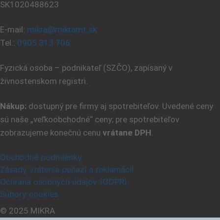
SK1020488623
E-mail:
mikra@mikramt.sk
Tel.:
0905 313 706
Fyzická osoba – podnikateľ (SZČO), zapísaný v
živnostenskom registri.
Nákup:
dostupný pre firmy aj spotrebiteľov. Uvedené ceny
sú naše „veľkoobchodné“ ceny; pre spotrebiteľov
zobrazujeme konečnú cenu
vrátane DPH
.
Obchodné podmienky
Zásady vrátenia peňazí a reklamácií
Ochrana osobných údajov (GDPR)
Súbory cookies
© 2025 MIKRA