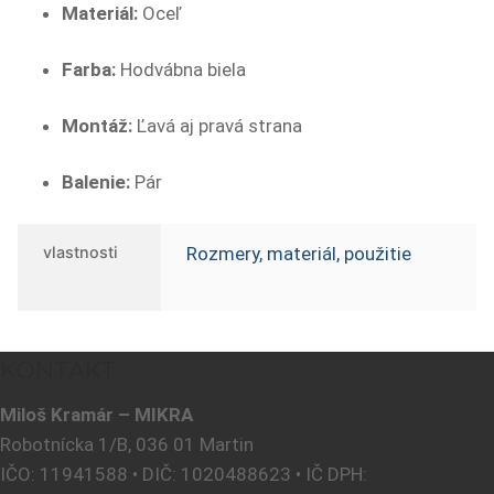
Materiál:
Oceľ
Farba:
Hodvábna biela
Montáž:
Ľavá aj pravá strana
Balenie:
Pár
vlastnosti
Rozmery, materiál, použitie
KONTAKT
Miloš Kramár – MIKRA
Robotnícka 1/B, 036 01 Martin
IČO: 11941588 • DIČ: 1020488623 • IČ DPH: