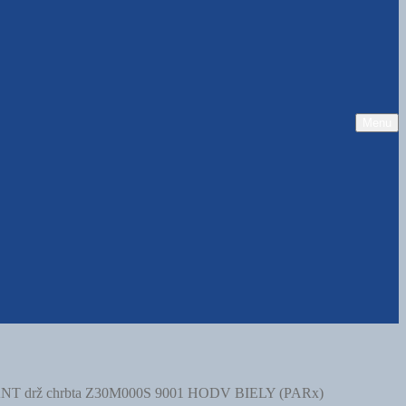
Menu
NT drž chrbta Z30M000S 9001 HODV BIELY (PARx)