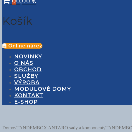
0
0,00
€
Košík
Online nárez
NOVINKY
O NÁS
OBCHOD
SLUŽBY
VÝROBA
MODULOVÉ DOMY
KONTAKT
E-SHOP
Domov
TANDEMBOX ANTARO sady a komponenty
TANDEMBOX