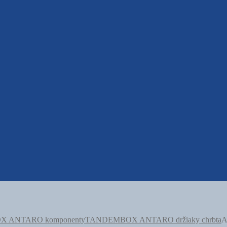
 ANTARO komponenty
TANDEMBOX ANTARO držiaky chrbta
A