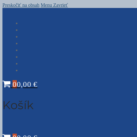
Preskočiť na obsah
Menu
Zavrieť
0
0,00
€
Košík