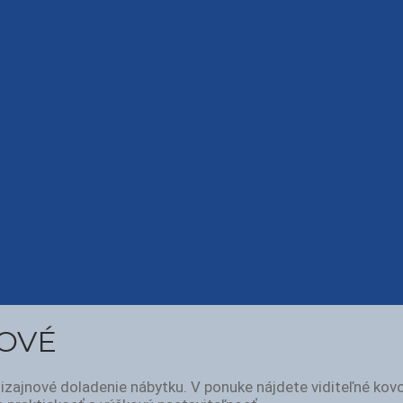
KOVÉ
 dizajnové doladenie nábytku. V ponuke nájdete viditeľné k