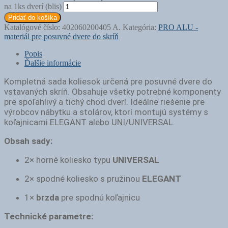
na 1ks dverí (blis)
Pridať do košíka
Katalógové číslo:
402060200405 A.
Kategória:
PRO ALU -
materiál pre posuvné dvere do skríň
Popis
Ďalšie informácie
Kompletná sada koliesok určená pre posuvné dvere do
vstavaných skríň. Obsahuje všetky potrebné komponenty
pre spoľahlivý a tichý chod dverí. Ideálne riešenie pre
výrobcov nábytku a stolárov, ktorí montujú systémy s
koľajnicami ELEGANT alebo UNI/UNIVERSAL.
Obsah sady:
2× horné koliesko typu
UNIVERSAL
2× spodné koliesko s pružinou
ELEGANT
1×
brzda
pre spodnú koľajnicu
Technické parametre: