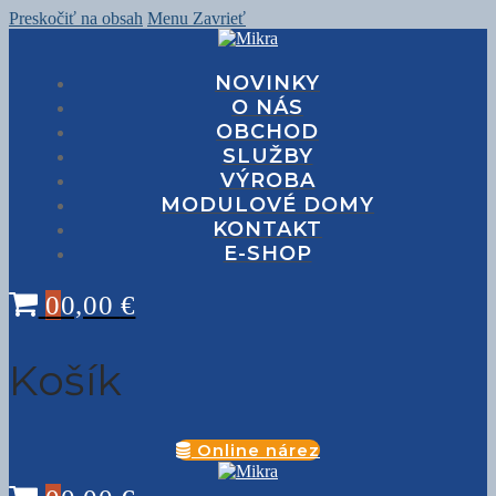
Preskočiť na obsah
Menu
Zavrieť
NOVINKY
O NÁS
OBCHOD
SLUŽBY
VÝROBA
MODULOVÉ DOMY
KONTAKT
E-SHOP
0
0,00
€
Košík
Online nárez