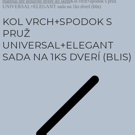
materiál pre posuvné dvere do skríň
Kol vrch+spodok s pruž
UNIVERSAL+ELEGANT sada na 1ks dverí (blis)
KOL VRCH+SPODOK S
PRUŽ
UNIVERSAL+ELEGANT
SADA NA 1KS DVERÍ (BLIS)