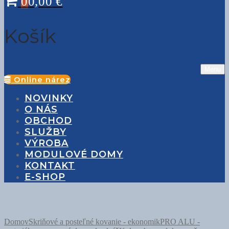
0
0,00
€
Košík
Menu
Online nárez
NOVINKY
O NÁS
OBCHOD
SLUŽBY
VÝROBA
MODULOVÉ DOMY
KONTAKT
E-SHOP
Domov
Skriňové a posteľné kovanie - ekonomik
PRO ALU -