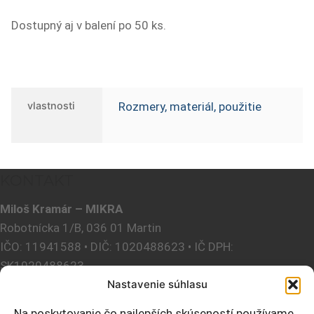
Dostupný aj v balení po 50 ks.
vlastnosti
Rozmery, materiál, použitie
KONTAKT
Miloš Kramár – MIKRA
Robotnícka 1/B, 036 01 Martin
IČO: 11941588 • DIČ: 1020488623 • IČ DPH:
SK1020488623
Nastavenie súhlasu
E-mail:
mikra@mikramt.sk
Na poskytovanie čo najlepších skúseností používame