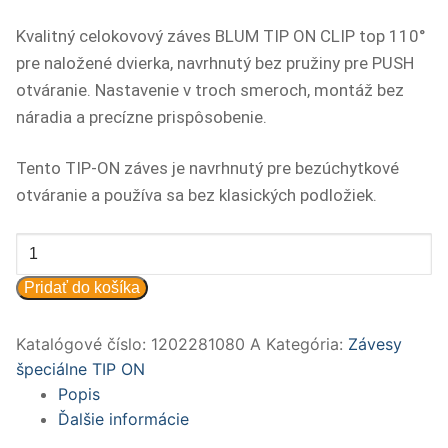
Kvalitný celokovový záves BLUM TIP ON CLIP top 110°
pre naložené dvierka, navrhnutý bez pružiny pre PUSH
otváranie. Nastavenie v troch smeroch, montáž bez
náradia a precízne prispôsobenie.
Tento TIP-ON záves je navrhnutý pre bezúchytkové
otváranie a používa sa bez klasických podložiek.
množstvo
TIP
Pridať do košíka
ON
CLIP
Katalógové číslo:
1202281080 A
Kategória:
Závesy
top
špeciálne TIP ON
110
Popis
nal
Ďalšie informácie
70T3550.TL
(KSx)