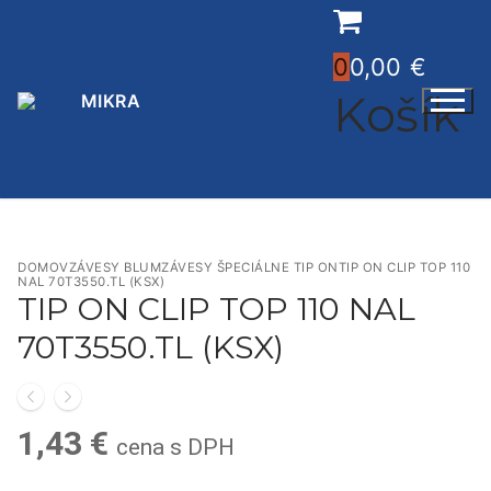
Preskočiť
na
0
0,00
€
obsah
Košík
DOMOV
ZÁVESY BLUM
ZÁVESY ŠPECIÁLNE TIP ON
TIP ON CLIP TOP 110
NAL 70T3550.TL (KSX)
TIP ON CLIP TOP 110 NAL
70T3550.TL (KSX)
1,43
€
cena s DPH