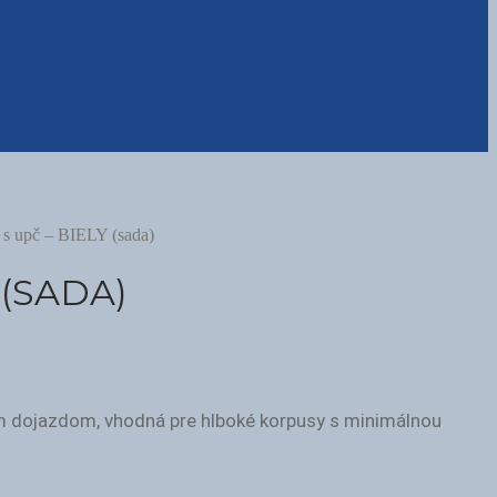
 upč – BIELY (sada)
(SADA)
dojazdom, vhodná pre hlboké korpusy s minimálnou