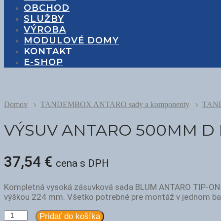
OBCHOD
SLUŽBY
VÝROBA
MODULOVÉ DOMY
KONTAKT
E-SHOP
Domov
TANDEMBOX ANTARO sady a komponenty
TAN
VÝSUV ANTARO 500MM D K
37,54
€
cena s DPH
Kompletná vysoká zásuvková sada BLUM ANTARO TIP-ON BL
výškou 224 mm. Všetko potrebné pre montáž v jednom bal
množstvo
Pridať do košíka