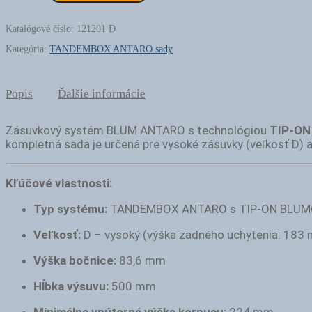
Výsuv
ANTARO
500mm
Katalógové číslo:
121201 D
D
Kategória:
TANDEMBOX ANTARO sady
komplet
aj
s
upč
Popis
Ďalšie informácie
-
BIELY
(sada)
Zásuvkový systém BLUM ANTARO s technológiou
TIP-ON
kompletná sada je určená pre vysoké zásuvky (veľkosť D) 
Kľúčové vlastnosti:
Typ systému:
TANDEMBOX ANTARO s TIP-ON BLUM
Veľkosť:
D – vysoký (výška zadného uchytenia: 183
Výška bočnice:
83,6 mm
Hĺbka výsuvu:
500 mm