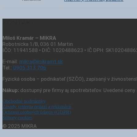
KONTAKT
Miloš Kramár – MIKRA
Robotnícka 1/B, 036 01 Martin
IČO: 11941588 • DIČ: 1020488623 • IČ DPH: SK1020488
E-mail:
mikra@mikramt.sk
Tel.:
0905 313 706
Fyzická osoba – podnikateľ (SZČO), zapísaný v živnostens
Nákup:
dostupný pre firmy aj spotrebiteľov. Uvedené cen
Obchodné podmienky
Zásady vrátenia peňazí a reklamácií
Ochrana osobných údajov (GDPR)
Súbory cookies
© 2025 MIKRA