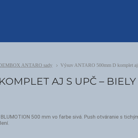
DEMBOX ANTARO sady
Výsuv ANTARO 500mm D komplet aj s
OMPLET AJ S UPČ – BIELY 
UMOTION 500 mm vo farbe sivá. Push otváranie s tichým 
ení.