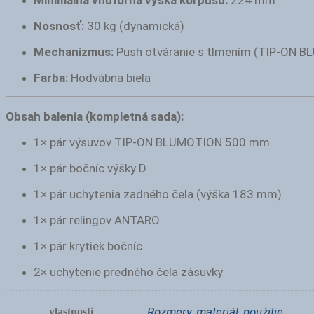
Minimálna vnútorná výška korpusu:
224 mm
Nosnosť:
30 kg (dynamická)
Mechanizmus:
Push otváranie s tlmením (TIP-ON 
Farba:
Hodvábna biela
Obsah balenia (kompletná sada):
1× pár výsuvov TIP-ON BLUMOTION 500 mm
1× pár bočníc výšky D
1× pár uchytenia zadného čela (výška 183 mm)
1× pár relingov ANTARO
1× pár krytiek bočníc
2× uchytenie predného čela zásuvky
Rozmery, materiál, použitie
vlastnosti