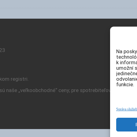
623
Na posky
technológ
k inform
umožní sp
jedinečné
odvolani
kom registri.
funkcie.
y sú naše „veľkoobchodné“ ceny; pre spotrebiteľov zobrazu
Správa služie