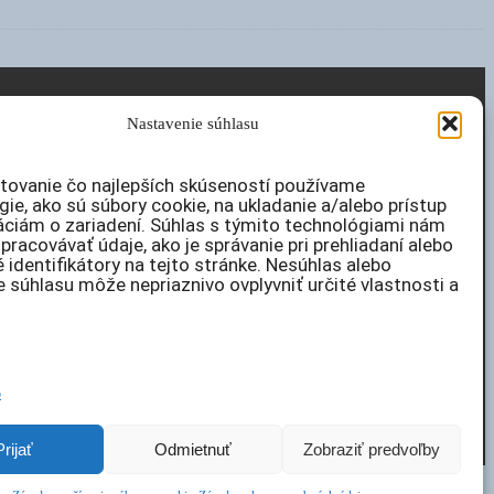
Nastavenie súhlasu
tovanie čo najlepších skúseností používame
ie, ako sú súbory cookie, na ukladanie a/alebo prístup
áciám o zariadení. Súhlas s týmito technológiami nám
racovávať údaje, ako je správanie pri prehliadaní alebo
 identifikátory na tejto stránke. Nesúhlas alebo
e súhlasu môže nepriaznivo ovplyvniť určité vlastnosti a
jeme konečnú cenu
vrátane DPH
.
b
Prijať
Odmietnuť
Zobraziť predvoľby