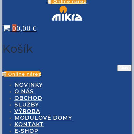
Online nárez
0
0,00
€
Košík
Menu
Online nárez
NOVINKY
O NÁS
OBCHOD
SLUŽBY
VÝROBA
MODULOVÉ DOMY
KONTAKT
E-SHOP