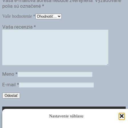
Vaša e-mailová adresa nebude zverejnená.
Vyžadované
polia sú označené
*
Vaše hodnotenie
*
Vaša recenzia
*
Meno
*
E-mail
*
KONTAKT
Nastavenie súhlasu
Miloš Kramár – MIKRA