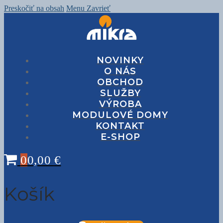
Preskočiť na obsah
Menu
Zavrieť
NOVINKY
O NÁS
OBCHOD
SLUŽBY
VÝROBA
MODULOVÉ DOMY
KONTAKT
E-SHOP
0
0,00
€
Košík