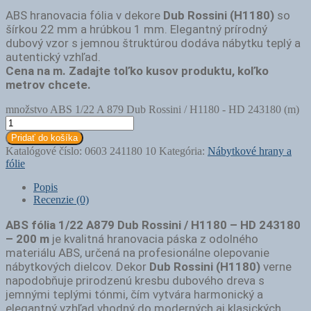
ABS hranovacia fólia v dekore
Dub Rossini (H1180)
so
šírkou 22 mm a hrúbkou 1 mm. Elegantný prírodný
dubový vzor s jemnou štruktúrou dodáva nábytku teplý a
autentický vzhľad.
Cena na m. Zadajte toľko kusov produktu, koľko
metrov chcete.
množstvo ABS 1/22 A 879 Dub Rossini / H1180 - HD 243180 (m)
Pridať do košíka
Katalógové číslo:
0603 241180 10
Kategória:
Nábytkové hrany a
fólie
Popis
Recenzie (0)
ABS fólia 1/22 A879 Dub Rossini / H1180 – HD 243180
– 200 m
je kvalitná hranovacia páska z odolného
materiálu ABS, určená na profesionálne olepovanie
nábytkových dielcov. Dekor
Dub Rossini (H1180)
verne
napodobňuje prirodzenú kresbu dubového dreva s
jemnými teplými tónmi, čím vytvára harmonický a
elegantný vzhľad vhodný do moderných aj klasických