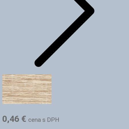
0,46
€
cena s DPH